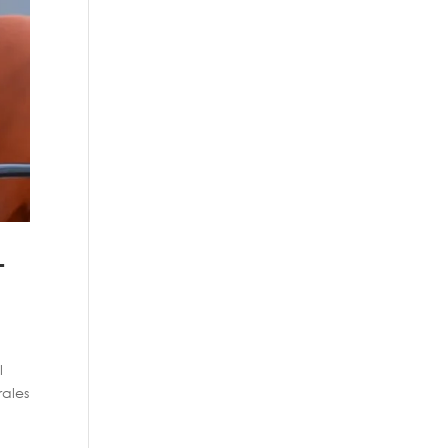
+
l
rales