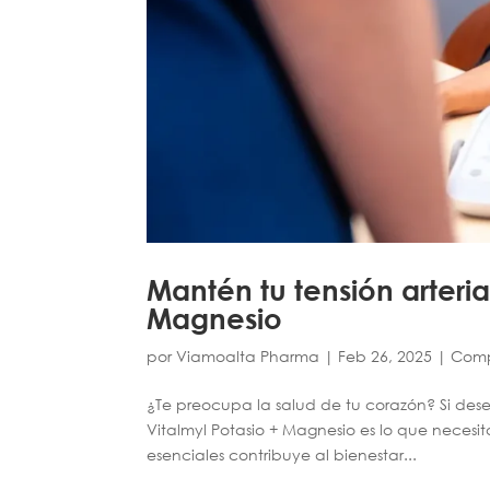
Mantén tu tensión arteria
Magnesio
por
Viamoalta Pharma
|
Feb 26, 2025
|
Comp
¿Te preocupa la salud de tu corazón? Si dese
Vitalmyl Potasio + Magnesio es lo que necesi
esenciales contribuye al bienestar...