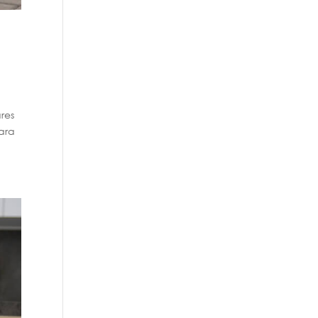
ares
para