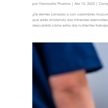
por
Viamoalta Pharma
|
Abr 10, 2025
|
Comp
¿Te sientes cansado o con calambres muscula
que estés olvidando dos minerales esenciales 
descubrirás cómo estos dos nutrientes trabaja